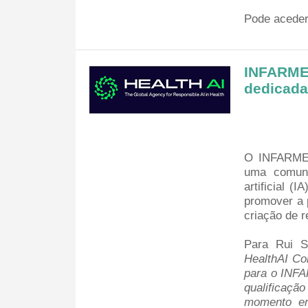
Pode aceder
INFARMED
dedicada 
O INFARME
uma comuni
artificial (
promover a p
criação de r
Para Rui Sa
HealthAI Co
para o INFA
qualificaç
momento em 