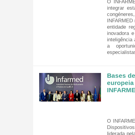
O INFARMED
integrar es
congéneres,
INFARMED ne
entidade re
inovadora e
inteligência
a oportun
especialista
Bases de
europeia
INFARM
O INFARMED
Dispositiv
liderada pel