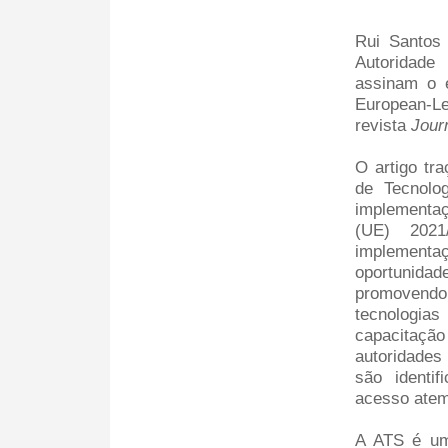
Rui Santos
Autoridade
assinam o e
European-L
revista
Jour
O artigo tr
de Tecnolo
implementa
(UE) 2021
implement
oportunid
promovend
tecnologia
capacitaç
autoridades
são identi
acesso atem
A ATS é um