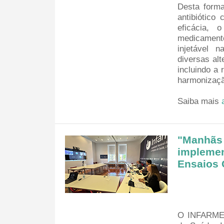
Desta forma
antibiótico
eficácia,
medicamento
injetável 
diversas alt
incluindo a
harmonizaçã
Saiba mais
"Manhãs 
implemen
Ensaios 
O INFARMED