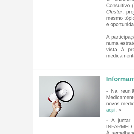
Consultivo (
Cluster
, pr
mesmo tópic
e oportunid
A participa
numa estrat
vista à pr
medicamento
Informa
- Na reuni
Medicament
novos medic
aqui
. <
- A junta
INFARMED es
À semelhan