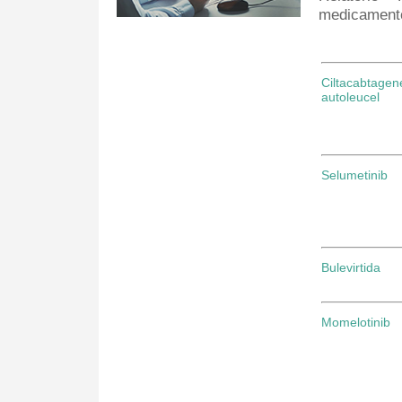
medicament
Ciltacabtagen
autoleucel
Selumetinib
Bulevirtida
Momelotinib