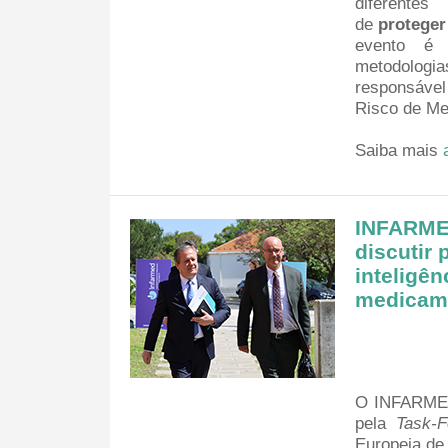
diferentes
de
proteger
evento é 
metodologia
responsável
Risco de M
Saiba mais
INFARMED
discutir
inteligên
medicam
O INFARMED 
pela
Task-F
Europeia de