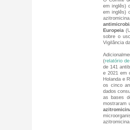
em inglês) 
em inglês) 
azitromici
antimicrob
Europeia
(U
sobre o uso
Vigilância 
Adicionalm
(
relatório 
de 141 antib
e 2021 em c
Holanda e Re
os cinco an
dados consul
as bases 
mostraram
azitromicin
microorga
azitromicina