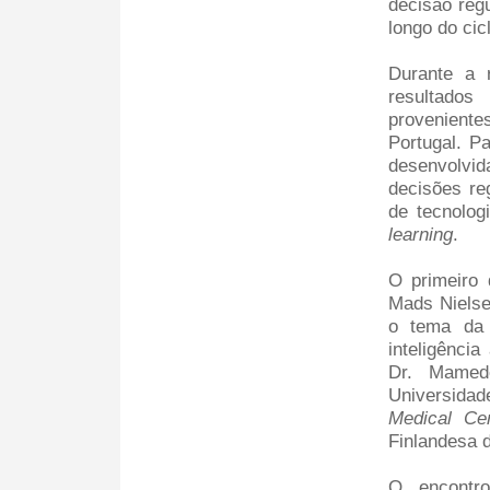
decisão reg
longo do ci
Durante a 
resultado
proveniente
Portugal. P
desenvolvi
decisões re
de tecnologi
learning
.
O primeiro 
Mads Nielsen
o tema da 
inteligência
Dr. Mamed
Universida
Medical Cen
Finlandesa 
O encontr