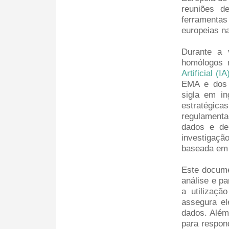
reuniões d
ferramenta
europeias n
Durante a v
homólogos n
Artificial 
EMA e dos 
sigla em in
estratégic
regulamenta
dados e de 
investigaçã
baseada em 
Este docume
análise e p
a utilizaçã
assegura el
dados. Além
para respond