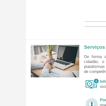
Serviços
De forma a
cidadão, o
plataformas
de competên
In
us
Po
rea