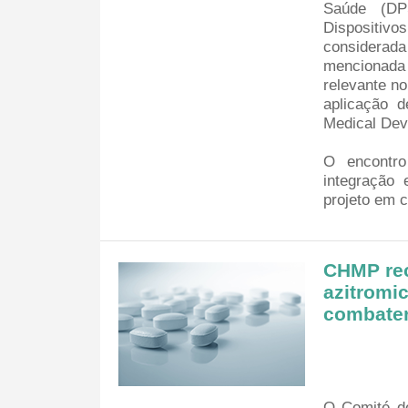
Saúde (DP
Dispositiv
considerada
mencionad
relevante 
aplicação 
Medical Dev
O encontro
integração
projeto em c
CHMP rec
azitromic
combater
O Comité d