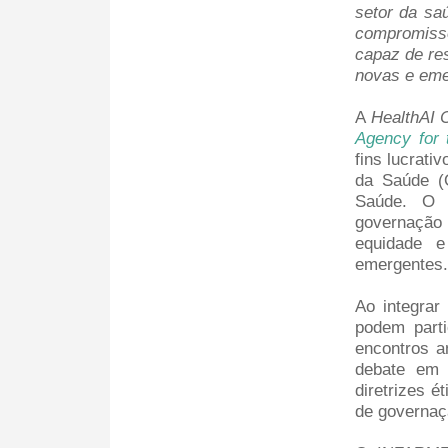
setor da sa
compromiss
capaz de re
novas e eme
A
HealthAI 
Agency for 
fins lucrati
da Saúde (
Saúde. O o
governação
equidade e
emergentes.
Ao integra
podem parti
encontros a
debate em 
diretrizes é
de governaç