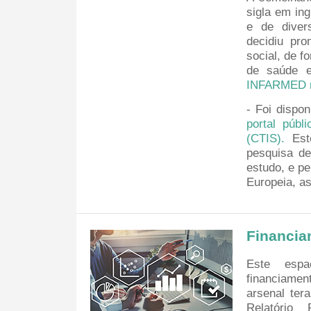
sigla em ing
e de dive
decidiu pr
social, de f
de saúde e
INFARMED n
- Foi dispo
portal públ
(CTIS).
Este
pesquisa de
estudo, e pe
Europeia, a
Financia
Este espa
financiamen
arsenal ter
Relatório