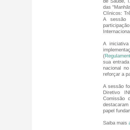
de Saúde, I
das “Manhãs
Clínicos: T
A sessão 
participaçã
Internaciona
A iniciativ
implementa
(
Regulament
sua entrada
nacional n
reforçar a p
A sessão fo
Diretivo 
Comissão d
destacaram 
papel fundam
Saiba mais