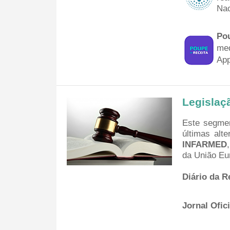
Nac
Pou
med
App
Legislaç
Este segme
últimas alte
INFARMED
da União Eu
Diário da R
Jornal Ofic