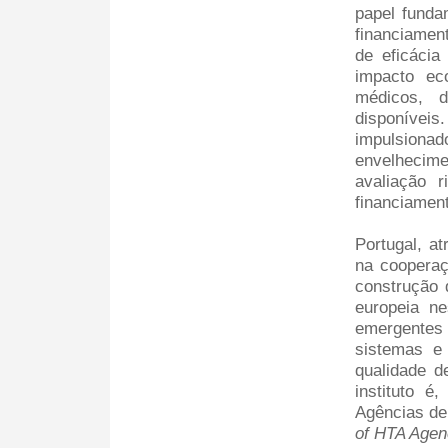
papel funda
financiamen
de eficácia
impacto ec
médicos, d
disponíve
impulsiona
envelhecim
avaliação r
financiament
Portugal, a
na cooperaç
construção 
europeia ne
emergentes
sistemas e
qualidade d
instituto 
Agências de
of HTA Agen