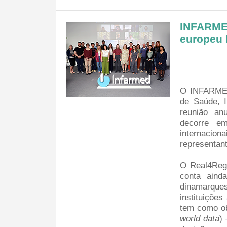
INFARMED
europeu
O INFARMED
de Saúde, I
reunião a
decorre em
internaci
representant
O Real4Reg
conta aind
dinamarqu
instituiçõe
tem como ob
world data
)