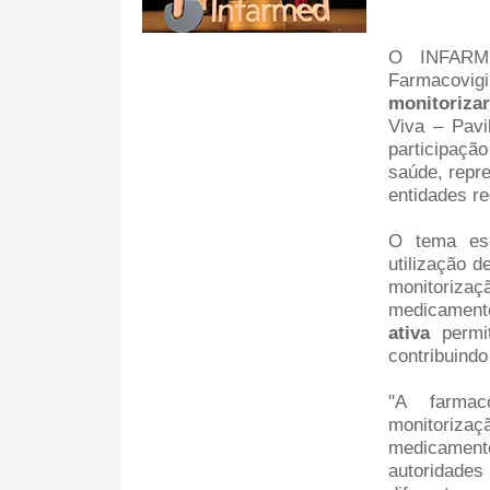
O INFARM
Farmacovigi
monitorizar,
Viva – Pav
participaçã
saúde, repre
entidades re
O tema esc
utilização d
monitorizaç
medicamento
ativa
permit
contribuind
"A farmac
monitoriza
medicamento
autoridade