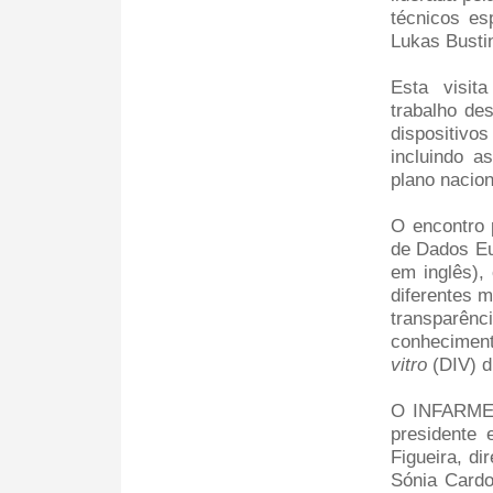
técnicos esp
Lukas Busti
Esta visit
trabalho de
dispositivo
incluindo a
plano nacion
O encontro 
de Dados Eu
em inglês), 
diferentes m
transparênc
conheciment
vitro
(DIV) d
O INFARMED,
presidente 
Figueira, di
Sónia Cardo