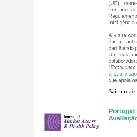
(UE), como
Europeu de
Regulamen
Inteligência A
A visita co
dar a conhe
partilhando 
Um dos mom
colaborador
“
Excellence 
a sua visão
que apoia o
Saiba mai
Portugal
Avaliaçã